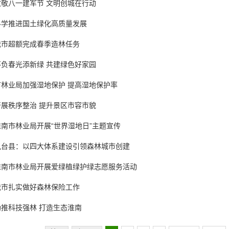
致敬八一建军节 文明创城在行动
科学推进国土绿化高质量发展
我市超额完成春季造林任务
不负春光添新绿 共建绿色好家园
市林业局加强湿地保护 提高湿地保护率
开展秩序整治 提升景区市容市貌
淮南市林业局开展“世界湿地日”主题宣传
凤台县：以四大体系建设引领森林城市创建
淮南市林业局开展爱绿植绿护绿志愿服务活动
我市扎实做好森林保险工作
助推科技强林 打造生态淮南