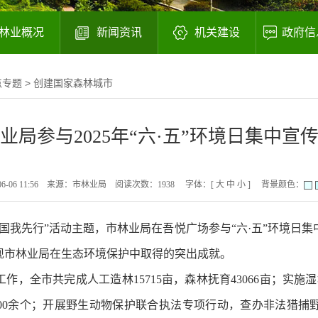
林业概况
新闻资讯
机关建设
政府信
点专题
>
创建国家森林城市
业局参与2025年“六·五”环境日集中宣
06 11:56
来源：市林业局
阅读次数：
1938
字体：[
大
中
小
]
背景颜色：
丽中国我先行”活动主题，市林业局在吾悦广场参与“六·五”环境
现市林业局在生态环境保护中取得的突出成就。
，全市共完成人工造林15715亩，森林抚育43066亩；实施
00余个；开展野生动物保护联合执法专项行动，查办非法猎捕