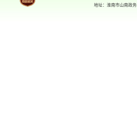
地址：淮南市山南政务中
方式编排、记录和存储各类信息，主
要含以下要素：
信
内
发
发
成
生
废
索
点
关
息
容
文
布
文
效
止
名
文
引
击
键
分
分
日
机
日
时
时
称
号
号
量
词
类
类
期
构
期
间
间
索引号：索引号是为方便信息
1.
索取所编排的信息编码，每条信息有
唯一的信息索引号。
信息分类。根据目录分类进行
2.
选择。