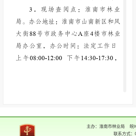
现场查阅点：淮南市林业
3
．
局。
办公地址：
淮南市山南新区和风
大街
号市政务中心
座
楼市林业
88
A
4
局办公室，
办公时间：法定工作日
上午
下午
，
08:00-12:00
14:30-17:30
节假日除外，
联系电话：
0554-
6678352。
．
其他：报刊、广播、电视
4
等。
（三）政府信息编排体系。
主办：淮南市林业局
皖I
政府信息公开目录使用电子文档
联系方式：05