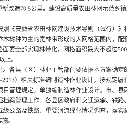
更新改
造
70.5
公
里
。
建设
高质量农田林网示范乡镇
按照《安徽省农田林网建设技术导则（试行）》
乔木树种为主的宽林带形成的大网格范围内，配
路面要全部实现林带化，网格面积最大不超
过
500
以上。
计。
各县
（区）林业
主管部门要依据本方案确定
—
2013
）
相关标准
编制造林作业设计，按规定履
项目管理规定，单独编制造林作业设计。市、县
强档案管理工作。
各县区
政府和交通运输、铁路
五级公路及铁路、重要河流绿化情况调查，
落实
实施。