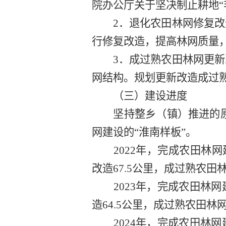
院办公厅关于坚决制止耕地
2
．退化
农田林网
修复改
行修复改造，提高林网质量
3
．成过熟
农田林网
更新
网结构。规划
更新改造
成过
（
三
）建设进度
坚持整乡（镇）推进的
网
建设的
“
淮南
样板
”。
2022
年，完成农田
林网
改造
67.5
公
里
，成过熟
农田
2023
年，完成农田
林网
造
64.5
公
里
，成过熟
农田林
2024
年，完成农田
林网