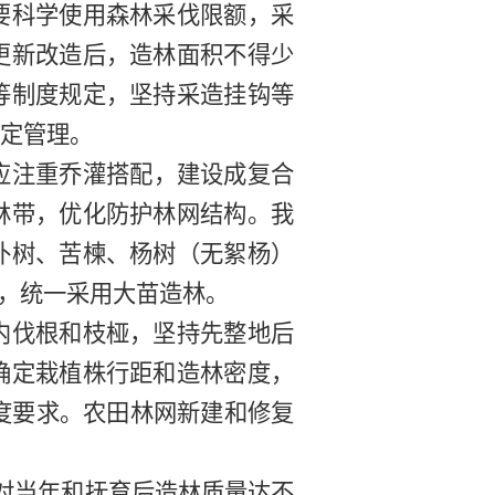
要科学使用森林采伐限额，采
更新改造
后，造林面积不得少
等制度规定，坚持采造挂钩等
定管理。
应
注重乔灌搭配
，建设成复合
林带，优化防护林网结构。
我
朴树、苦楝、杨树（无絮杨）
度，统一采用大苗造林
。
内伐根和枝桠，坚持先整地后
确定栽植株行距和造林密度，
度要求。农田
林网新建和
修复
对当年和抚育后造林质量达不