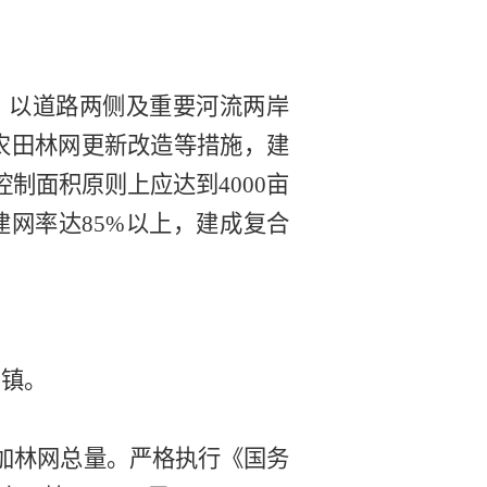
。
以
道路
两侧及重要河流两岸
农田林网
更新改造
等
措施
，
建
控制面积原则上应达到
4000
亩
建网
率达
85%
以
上，建成复合
乡镇。
加林网总量。严格执行《国务