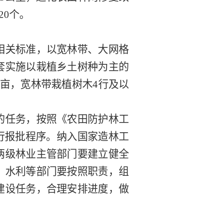
20
个
。
相关标准，以宽林带、大网格
套实施以栽植乡土树种为主的
亩，宽林带栽植树木
4
行
及以
的任务，
按照《
农田防护林工
行报批程序。纳入国家造林工
两级
林业
主管部门要建立健全
、水利等部门要按照职责，组
建设任务，合理安排进度，做