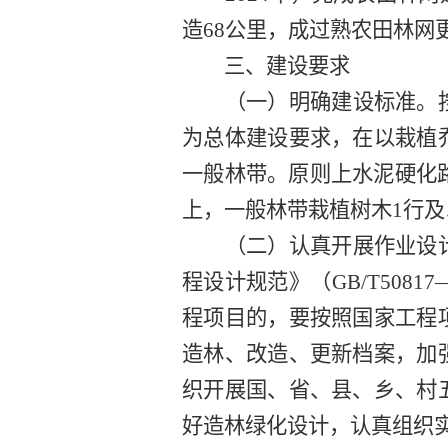
造
68
公
里
，成过熟
农田林网
三、建设要求
（一）
明确建设标准。
为总体建设要求，在以栽植
一般林带。原则上水泥硬化
上，一般林带栽植
树木
1
行
及
（
二
）
认真开展作业设
程设计规范》
（
GB
/
T5081
7
程项目的，要按照国家工程
造林、改造、更新档案，加
织开展国、省、县、乡、村
好造林绿化设计，认真组织