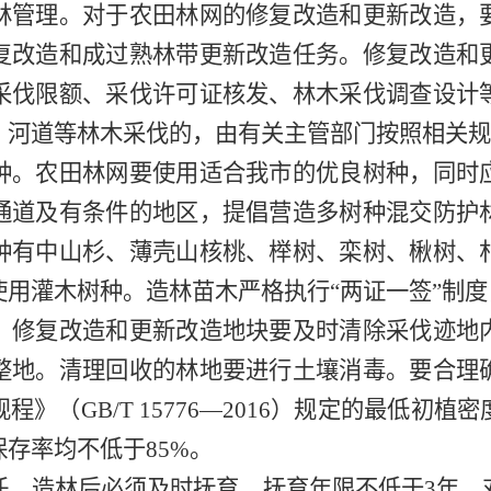
林
管理。
对于
农田林网
的修复改造和
更新改造
，
复改造和成过熟林带
更新改造
任务。修复改造和
采伐限额、采伐许可证核发、林木采伐调查设计
、河道等林木采伐的，由有关主管部门按照相关规
种。
农田
林网要
使用适合
我市
的优良树种，同时
通道及有条件的地区，提倡营造多树种混交防护
种有中山杉、薄壳山核桃、榉树、栾树、楸树、
使用灌木树种。
造林苗木严格执行
“两证一签”制
。
修复改造和
更新改造
地块要及时清除采伐迹地
整地。清理回收的林地要进行土壤消毒。要合理
规程》
（
GB
/
T 15776
—
2016
）规定的最低初植密
保存率均不低于
85
%
。
任。
造林后必须及时抚育，抚育年限
不低于
3
年
。