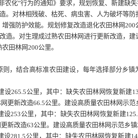
“非农化”行为的通知》要求，规划恢复、新建缺失
造。对林相残破、枯死、病虫害、人为破坏等防
，增强防护效能。规划修复改造退化农田
林
网
200
改造
。对生理成过熟农田
林网
进行
更新改造
，建
熟农田
林网
200
公
里
。
原则，结合
高标准农田建设，
每年选择部分乡镇
建设
265.5
公
里
，其中：缺失
农田林网
恢复新
建
1
林网
更
新改造
66.5
公
里
。
建设
高质量农田林网示范
建设
253
公里
，
其中：缺失
农田林网
恢复新
建
125
网
更新
改造
63
公里
。
建设
高质量农田林网示范乡镇
建
设
281.5
公里
，其中：缺失
农田林网
恢复新建
14