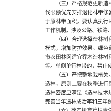
（
三
）严格规范
更新造
伐限额优先安排退化林带修
于原林带面积。要认真执行
工作机制。涉及公路、铁路
（
四
）合理选择造林树
模式，增加防护效果。绿色
市农田林网适宜乔木造林树
等
。
单侧单行林带的，禁止
（
五
）严把整地栽植关
造林，原则上要在秋季进行
造林密度应满足《造林技术
完善当年造林成活率和三年
（
六
）落实抚育管护责