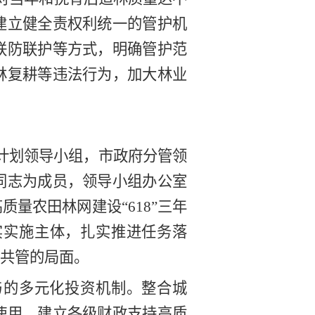
建立健全责权利统一的管护机
联防联护等方式，明确管护范
林复耕等违法行为，加大林业
计划
领导小组，市政府分管领
同志为成员，领导小组办公室
高质量农田林网建设
“
618
”三年
实实施主体，扎实推进任务落
共管的局面。
与的多元化投资机制。整合城
使用
，
建立
各
级财政支持
高质