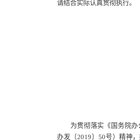
请结合实际认真贯彻执行。
为
贯彻落实
《
国务院办
办发
〔
20
19
〕
50
号
）
精神
，