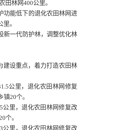
农田
林
网
400
公
里
。
护功能低下的退化农田
林网
进
公
里
。
设新一代防护林，调整优化林
为建设重点，着力
打造
农田
林
31.5
公里
，退化
农田林网
修复
乡
镇
20
个。
.5
公
里
，退化
农田林网
修复改
20
个
。
3
公里
，退
化
农田林网
修复改