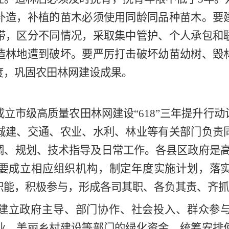
补造，补植的苗木必须使用同龄同品种苗木。要
带，区分不同情况，采取集中管护、个人承包和
造林地遭到破坏。要严厉打击破坏幼苗幼树、毁
度，巩固农田
林网
建设成果。
成立市级
高质量农田林网建设
“
618
”三年提升行动
城建、交通、农业、水利、林业等有关部门负责
调、规划
、
技术指导及日常工作。各县区政府是
要成立相应组织机构，制定年度实施计划，落
职能，积极参与，形成各司其职
、
各负其责
、
齐抓
建立政府主导、部门协作、社会投入、群众参
业、美丽乡村建设等部门的绿化资金，统筹安排