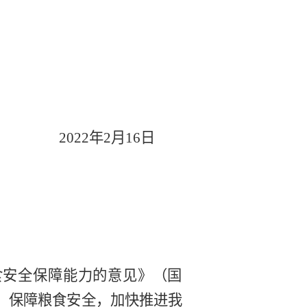
20
22
年
2
月
1
6
日
食安全保障能力的意见
》
（
国
，保障粮食安全，
加快推进我