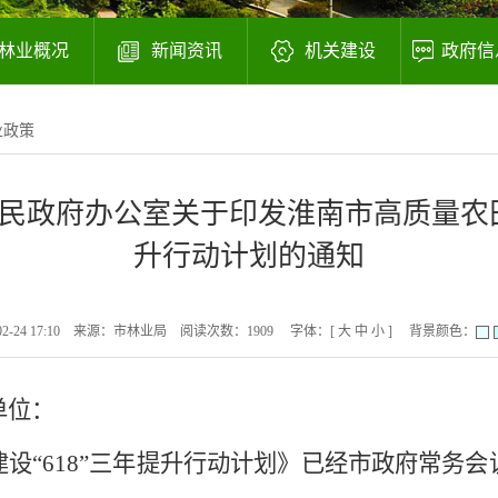
林业概况
新闻资讯
机关建设
政府信
业政策
民政府办公室关于印发淮南市高质量农田林
升行动计划的通知
24 17:10
来源：市林业局
阅读次数：
1909
字体：[
大
中
小
]
背景颜色：
单位：
建设
“
618
”三年提升行动计划
》已经市政府
常务会