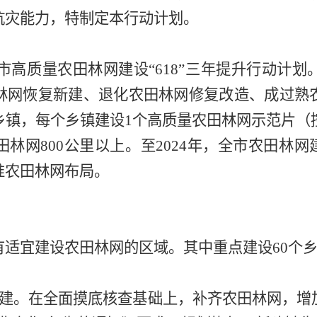
抗灾能力，
特
制定本
行动计划
。
市高质量农田林网建设
“
618
”三年提升行动计划
林网
恢复新建
、
退化
农田林网
修复改造
、
成过熟
乡镇
，每个乡镇建
设
1
个
高质量农田林网示范片（
田
林网
800
公里
以
上。至
2024
年，
全市农田林网
准
农田
林网
布局
。
有适宜建设农田林网的区
域。
其中重点建设
60
个
建。
在全面摸底
核查
基础上
，补齐农田林网，增