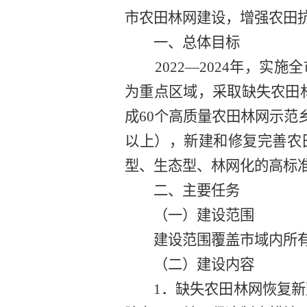
市农田林网建设
，增强农田
一、总体
目标
2022
—
2024
年
，
实施全
为重点区域，
采取
缺失
农田
成
60
个
高质量农田林网示范
以上），新建和
修复完善农
型、生态型、林网化的高标
二、
主要
任务
（一）建设范围
建设范围覆盖市域内所
（二）建设内容
1
．缺失
农田林网
恢复新