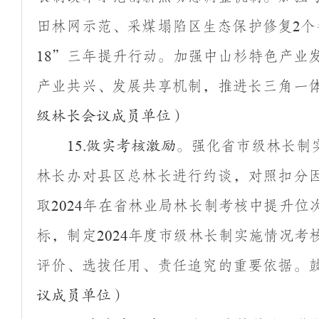
田林网示范、采煤塌陷区生态保护修复
个
2
”
三年提升行动。加强中山杉特色产业
18
产业共兴、发展共享机制，推进长三角一
级林长会议成员单位）
强化省市级林长制
15.
做实考核激励。
林长办对县区总林长进行约谈，对照扣分
取
年在省林业局林长制考核中提升位
2024
标，制定
年度市级林长制实施情况考
2024
评价、选拔任用、责任追究的重要依据。
议成员单位）