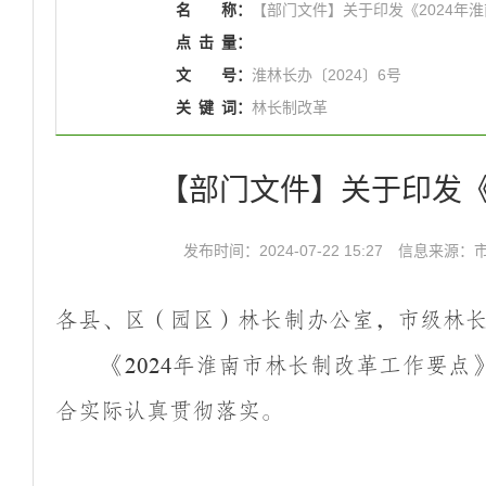
名
称：
【部门文件】关于印发《2024年
点
击
量：
文
号：
淮林长办〔2024〕6号
关
键
词：
林长制改革
【部门文件】关于印发《
发布时间：2024-07-22 15:27
信息来源：
各县、区（园区）林长制办公室，市级林
《
年淮南市林长制改革工作要点
2024
合实际认真贯彻落实。