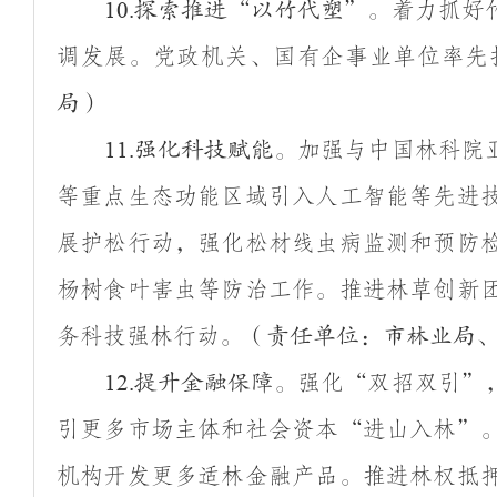
着力抓好
10.
探索推进
“
以竹代塑
”
。
调发展。党政机关、国有企事业单位率先
局）
加强与中国林科院
11.
强化科技赋能。
等重点生态功能区域引入人工智能等先进
展护松行动，强化松材线虫病监测和预防
杨树食叶害虫等防治工作。推进林草创新
务科技强林行动。
（责任单位：市林业局
强化
“
双招双引
”
12.
提升金融保障。
引更多市场主体和社会资本
“
进山入林
”
机构开发更多适林金融产品。推进林权抵