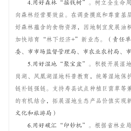
树立全生命
4.
用好森林
“
摇钱树
”
。
向森林经营要效益。在调查摸底和尊重基
好森林蕴含的食物资源，因地制宜发展油
加快培育
“
林下经济
”
新业态。
+
（责任
委、市市场监督管理局、市农业农村局、
积极开展湿
5.
用好湿地
“
聚宝盆
”
。
岗湖、凤凰湖湿地科普教育，统筹湿地保
链补链强链。支持寿县试点种植巨菌草等
的有机结合，拓展湿地生态产品价值实现
文化和旅游局）
根据省林业
6.
用好碳汇
“
印钞机
”
。