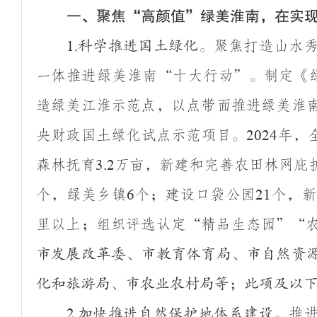
一、聚焦
“
高颜值
”
绿美淮南，在实
聚焦打造山水
1.
科学推进国土绿化。
一体推进绿美淮南
“
十大行动
”
。制定《
造绿美江淮示范点，以点带面推进绿美淮
央财政国土绿化试点示范项目。
年，
2024
森林抚育
万亩，新建和完善农田林网庇
3.2
个，绿美乡镇
个；建设口袋公园
个，新
6
21
里以上；组织评选认定
“
精品生态园
”“
市发展改革委、市教育体育局、市自然资
化和旅游局、市农业农村局等；此项及以
推
2.
加快推进自然保护地体系建设。