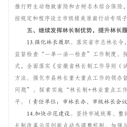
推行野生动物致害险和古树名木综合保险
按规定和程序设立市级绿美淮南行动专项
五、继续发挥林长制优势，提升林长
落实省市总林长令
13.
强化林长履职。
监督检查
“
一单一函一检查
”
工作制度。
式，全面落实《安徽省林长制工作导则（
方法。强化市县林长重大重点工作的领办
问题
”
。探索实施
“
林长制
林业重点工
+
平。
（责任单位：市林长办、市级林长会
坚持市域统筹、整
14.
加快示范建设。
长制改革示范创新点动态调整机制。加强