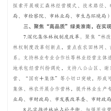
探索开展碳汇森林经营模式、技术路径、
局、市检察院、市林业局、市生态环境局
三、聚焦
“
高品质
”
绿美淮南，在实
聚焦
“
林
7.
深化集体林权制度改革。
林权制度改革创新点，重点在农田林网、
系。支持林业专业合作社等林业经营主体
地承包经营纠纷调处，支持八公山区、谢
营、
“
国有＋集体
”
等小切口突破，形成
集体、林农开展合作营林，提升林业生产
业局、市财政局、市发展改革委、市财政
加强用途
8.
扎实推进林地占补平衡。